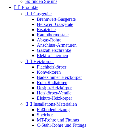
So finden Sie uns


Produkte


Gasgeräte
Brennwert-Gasgeräte
Heizwert-Gasgeräte
Ersatzteile
Raumthermostate
Abgas-Rohre
Anschluss-Armaturen
Gaszählerschränke
Elektro-Thermen


Heizkörper
Flachheizkörper
Konvektoren
Badezimmer-Heizkörper
Rohr-Radiatoren
Design-Heizkörper
Heizkörper-Ventile
Elektro-Heizkörper


Installations-Materialien
Fußbodenheizung
Speicher
MT-Rohre und Fittings
C-Stahl-Rohre und Fittings