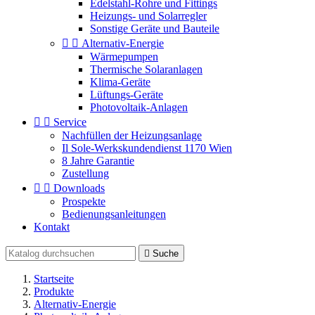
Edelstahl-Rohre und Fittings
Heizungs- und Solarregler
Sonstige Geräte und Bauteile


Alternativ-Energie
Wärmepumpen
Thermische Solaranlagen
Klima-Geräte
Lüftungs-Geräte
Photovoltaik-Anlagen


Service
Nachfüllen der Heizungsanlage
Il Sole-Werkskundendienst 1170 Wien
8 Jahre Garantie
Zustellung


Downloads
Prospekte
Bedienungsanleitungen
Kontakt

Suche
Startseite
Produkte
Alternativ-Energie