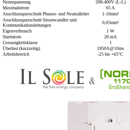
Nennspannung
208-400V (L-L)
Maximalstrom
65 A
Anschlussquerschnitt Phasen- und Neutralleiter
1-16mm²
Anschlussquerschnitt Stromwandler und
0,05mm²
Kommunikationsleitungen
Eigenverbrauch
1 W
Startstrom
20 mA
Genauigkeitsklasse
1
Überlast (kurzzeitig)
1950A@10ms
Arbeitsbereich
-25 bis +65°C