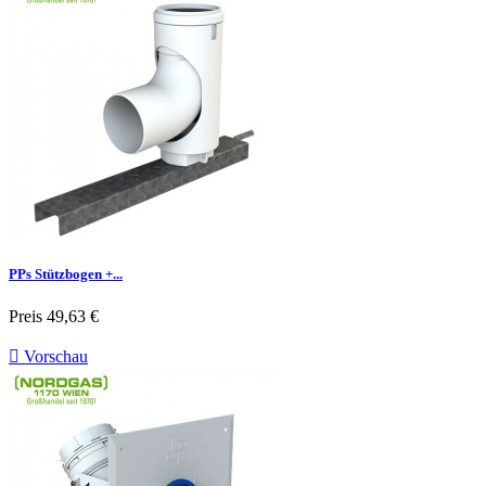
PPs Stützbogen +...
Preis
49,63 €

Vorschau