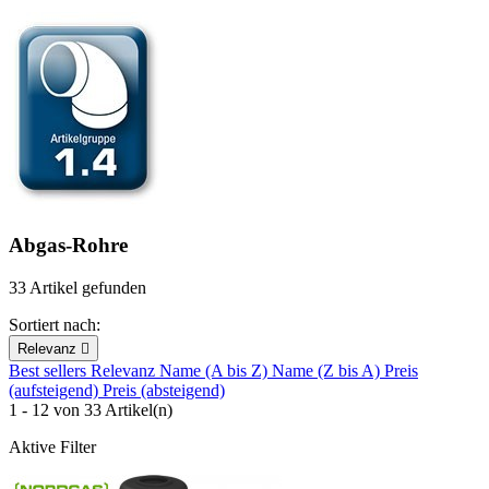
Abgas-Rohre
33 Artikel gefunden
Sortiert nach:
Relevanz

Best sellers
Relevanz
Name (A bis Z)
Name (Z bis A)
Preis
(aufsteigend)
Preis (absteigend)
1 - 12 von 33 Artikel(n)
Aktive Filter