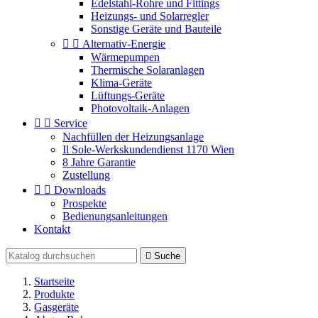
Edelstahl-Rohre und Fittings
Heizungs- und Solarregler
Sonstige Geräte und Bauteile


Alternativ-Energie
Wärmepumpen
Thermische Solaranlagen
Klima-Geräte
Lüftungs-Geräte
Photovoltaik-Anlagen


Service
Nachfüllen der Heizungsanlage
Il Sole-Werkskundendienst 1170 Wien
8 Jahre Garantie
Zustellung


Downloads
Prospekte
Bedienungsanleitungen
Kontakt

Suche
Startseite
Produkte
Gasgeräte