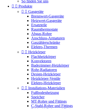
So finden Sie uns


Produkte


Gasgeräte
Brennwert-Gasgeräte
Heizwert-Gasgeräte
Ersatzteile
Raumthermostate
Abgas-Rohre
Anschluss-Armaturen
Gaszählerschränke
Elektro-Thermen


Heizkörper
Flachheizkörper
Konvektoren
Badezimmer-Heizkörper
Rohr-Radiatoren
Design-Heizkörper
Heizkörper-Ventile
Elektro-Heizkörper


Installations-Materialien
Fußbodenheizung
Speicher
MT-Rohre und Fittings
C-Stahl-Rohre und Fittings