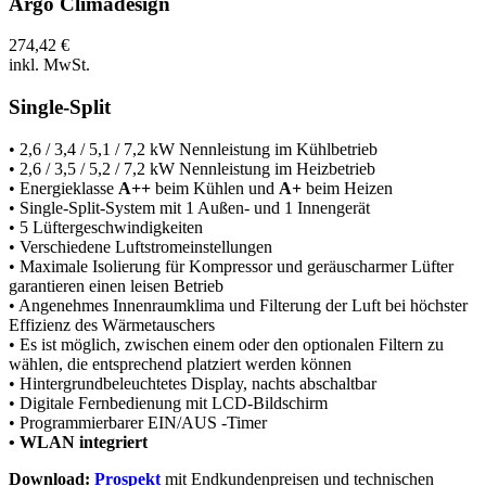
Argo Climadesign
274,42 €
inkl. MwSt.
Single-Split
• 2,6 / 3,4 / 5,1 / 7,2 kW Nennleistung im Kühlbetrieb
• 2,6 / 3,5 / 5,2 / 7,2 kW Nennleistung im Heizbetrieb
• Energieklasse
A++
beim Kühlen und
A+
beim Heizen
• Single-Split-System mit 1 Außen- und 1 Innengerät
• 5 Lüftergeschwindigkeiten
• Verschiedene Luftstromeinstellungen
• Maximale Isolierung für Kompressor und geräuscharmer Lüfter
garantieren einen leisen Betrieb
• Angenehmes Innenraumklima und Filterung der Luft bei höchster
Effizienz des Wärmetauschers
• Es ist möglich, zwischen einem oder den optionalen Filtern zu
wählen, die entsprechend platziert werden können
• Hintergrundbeleuchtetes Display, nachts abschaltbar
• Digitale Fernbedienung mit LCD-Bildschirm
• Programmierbarer EIN/AUS -Timer
• WLAN integriert
Download:
Prospekt
mit Endkundenpreisen und technischen