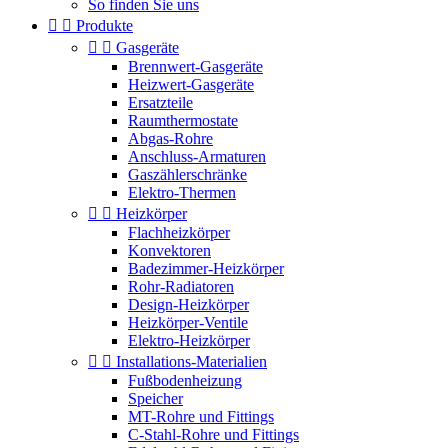
So finden Sie uns


Produkte


Gasgeräte
Brennwert-Gasgeräte
Heizwert-Gasgeräte
Ersatzteile
Raumthermostate
Abgas-Rohre
Anschluss-Armaturen
Gaszählerschränke
Elektro-Thermen


Heizkörper
Flachheizkörper
Konvektoren
Badezimmer-Heizkörper
Rohr-Radiatoren
Design-Heizkörper
Heizkörper-Ventile
Elektro-Heizkörper


Installations-Materialien
Fußbodenheizung
Speicher
MT-Rohre und Fittings
C-Stahl-Rohre und Fittings