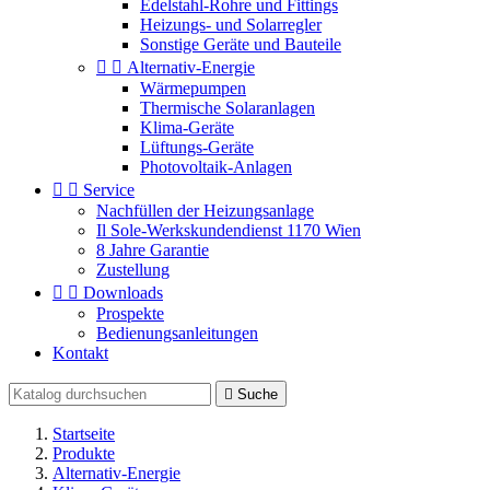
Edelstahl-Rohre und Fittings
Heizungs- und Solarregler
Sonstige Geräte und Bauteile


Alternativ-Energie
Wärmepumpen
Thermische Solaranlagen
Klima-Geräte
Lüftungs-Geräte
Photovoltaik-Anlagen


Service
Nachfüllen der Heizungsanlage
Il Sole-Werkskundendienst 1170 Wien
8 Jahre Garantie
Zustellung


Downloads
Prospekte
Bedienungsanleitungen
Kontakt

Suche
Startseite
Produkte
Alternativ-Energie