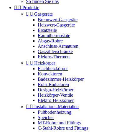
So finden Sie uns


Produkte


Gasgeräte
Brennwert-Gasgeräte
Heizwert-Gasgeräte
Ersatzteile
Raumthermostate
Abgas-Rohre
Anschluss-Armaturen
Gaszählerschränke
Elektro-Thermen


Heizkörper
Flachheizkörper
Konvektoren
Badezimmer-Heizkörper
Rohr-Radiatoren
Design-Heizkörper
Heizkörper-Ventile
Elektro-Heizkörper


Installations-Materialien
Fußbodenheizung
Speicher
MT-Rohre und Fittings
C-Stahl-Rohre und Fittings