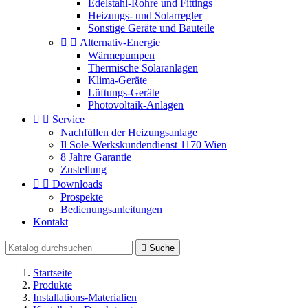
Edelstahl-Rohre und Fittings
Heizungs- und Solarregler
Sonstige Geräte und Bauteile


Alternativ-Energie
Wärmepumpen
Thermische Solaranlagen
Klima-Geräte
Lüftungs-Geräte
Photovoltaik-Anlagen


Service
Nachfüllen der Heizungsanlage
Il Sole-Werkskundendienst 1170 Wien
8 Jahre Garantie
Zustellung


Downloads
Prospekte
Bedienungsanleitungen
Kontakt

Suche
Startseite
Produkte
Installations-Materialien