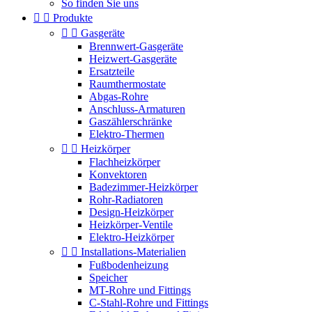
So finden Sie uns


Produkte


Gasgeräte
Brennwert-Gasgeräte
Heizwert-Gasgeräte
Ersatzteile
Raumthermostate
Abgas-Rohre
Anschluss-Armaturen
Gaszählerschränke
Elektro-Thermen


Heizkörper
Flachheizkörper
Konvektoren
Badezimmer-Heizkörper
Rohr-Radiatoren
Design-Heizkörper
Heizkörper-Ventile
Elektro-Heizkörper


Installations-Materialien
Fußbodenheizung
Speicher
MT-Rohre und Fittings
C-Stahl-Rohre und Fittings