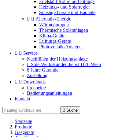
Edelstahl-Rohre und Fittings
Heizungs- und Solarregler
Sonstige Geräte und Bauteile


Alternativ-Energie
Wärmepumpen
Thermische Solaranlagen
Klima-Geräte
Lüftungs-Geräte
Photovoltaik-Anlagen


Service
Nachfüllen der Heizungsanlage
Il Sole-Werkskundendienst 1170 Wien
8 Jahre Garantie
Zustellung


Downloads
Prospekte
Bedienungsanleitungen
Kontakt

Suche
Startseite
Produkte
Gasgeräte